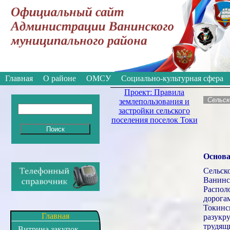
Вкл
Версия для слабовидящих:
Главная
О районе
ОМСУ
Социально-культурная сфера
Проект: Правила
Cельско
землепользования и
застройки сельского
поселения поселок Токи
Основа
Сельск
Ванинс
Распол
дорога
Токинс
Главная
разукр
трудящ
Витрина закупок