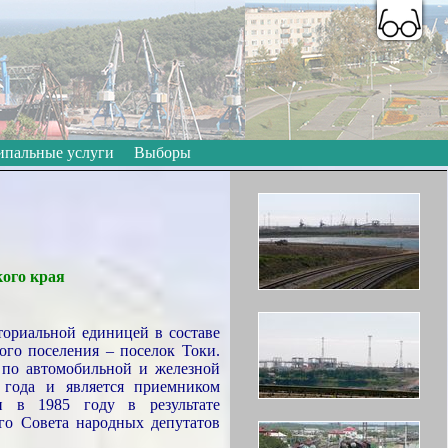
A
A
A
A
A
A
Цветовая схема:
пальные услуги
Выборы
ого края
ториальной единицей в составе
ого поселения – поселок Токи.
 по автомобильной и железной
 года и является приемником
н в 1985 году в результате
го Совета народных депутатов