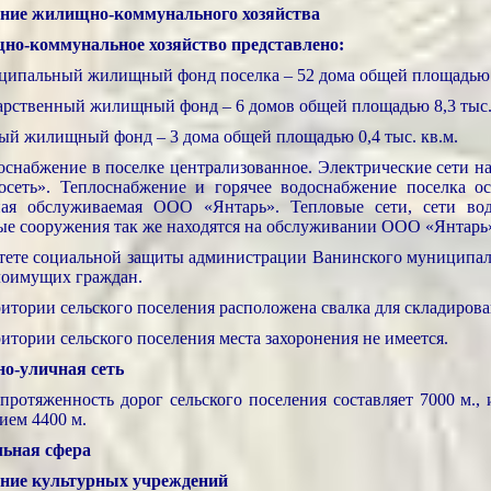
ние жилищно-коммунального хозяйства
о-коммунальное хозяйство представлено:
ципальный жилищный фонд поселка – 52 дома общей площадью 4
дарственный жилищный фонд – 6 домов общей площадью 8,3 тыс.
ный жилищный фонд – 3 дома общей площадью 0,4 тыс. кв.м.
оснабжение в поселке централизованное. Электрические сети 
осеть». Теплоснабжение и горячее водоснабжение поселка ос
ная обслуживаемая ООО «Янтарь». Тепловые сети, сети во
ые сооружения так же находятся на обслуживании ООО «Янтарь
тете социальной защиты администрации Ванинского муниципал
лоимущих граждан.
ритории сельского поселения расположена свалка для складиров
итории сельского поселения места захоронения не имеется.
о-уличная сеть
протяженность дорог сельского поселения составляет 7000 м.,
ием 4400 м.
ьная сфера
ние культурных учреждений