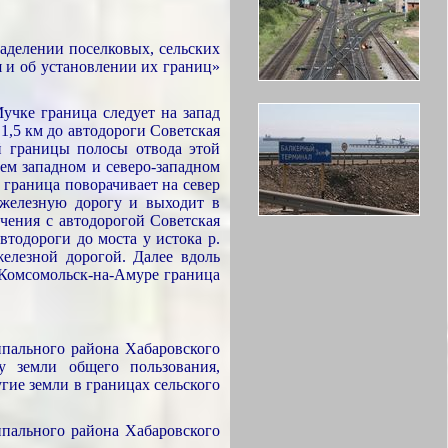
наделении поселковых, сельских
я и об установлении их границ»
учке граница следует на запад
1,5 км до автодороги Советская
ой границы полосы отвода этой
щем западном и северо-западном
 граница поворачивает на север
и железную дорогу и выходит в
ечения с автодорогой Советская
втодороги до моста у истока р.
железной дорогой. Далее вдоль
 Комсомольск-на-Амуре граница
пального района Хабаровского
у земли общего пользования,
гие земли в границах сельского
пального района Хабаровского