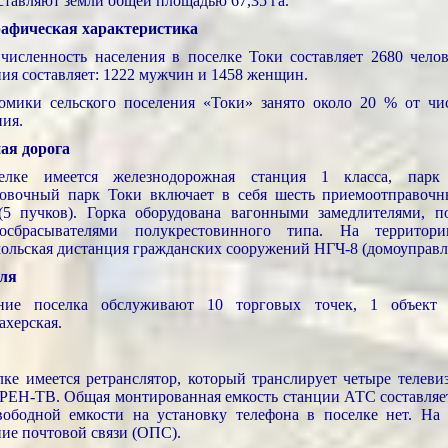
ставляют земли общей площадью 67,35 га.
афическая характеристика
численность населения в поселке Токи составляет 2680 челов
ния составляет: 1222 мужчин и 1458 женщин.
омики сельского поселения «Токи» занято около 20 % от чис
ния.
ая дорога
елке имеется железнодорожная станция 1 класса, парк
овочный парк Токи включает в себя шесть приемоотправочн
(5 пучков). Горка оборудована вагонными замедлителями, 
косбрасывателями полукрестовинного типа. На территор
ольская дистанция гражданских сооружений НГЧ-8 (домоуправл
ля
ение поселка обслуживают 10 торговых точек, 1 объект
ахерская.
лке имеется ретранслятор, который транслирует четыре телев
РЕН-ТВ. Общая монтированная емкость станции АТС составляе
вободной емкости на установку телефона в поселке нет. На 
ние почтовой связи (ОПС).