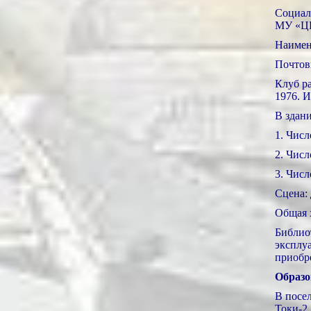
Социал
МУ «ЦБ
Наимен
Почтов
Клуб р
1976. И
В здан
1. Числ
2. Числ
3. Чис
Сцена: 
Общая 
Библио
эксплу
приобр
Образо
В посе
Токи-2,