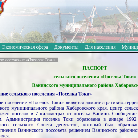
Откл
Черно-белые
Изображения:
Размер шрифта:
A
Экономическая сфера
Документы
Для населения
Муници
е поселение «Поселок Токи»
ПАСПОРТ
сельского поселения «Поселка Токи»
Ванинского муниципального района Хабаровск
ние сельского поселения «Поселка Токи»
ое поселение «Поселок Токи» является административно-терри
кого муниципального района Хабаровского края, центр сельск
ожен поселок в 7 километрах от поселка Ванино. Сообщение
м. Администрация поселка Токи образована в январе 1992
кого сельского Совета депутатов, который был образова
упнения Ванинского поссовета решением Ванинского районно
ихся.