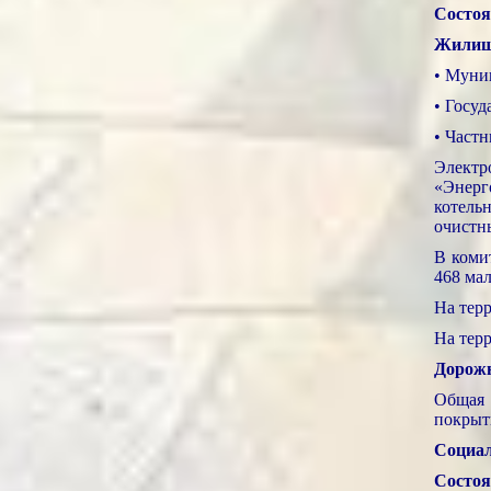
Состоя
Жилищн
• Муни
• Госу
• Част
Электр
«Энерг
котель
очистн
В коми
468 ма
На тер
На терр
Дорожн
Общая 
покрыт
Социал
Состоя