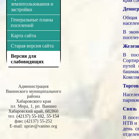
края со
землепользования и
Демогр
застройки
Общая 
Генеральные планы
населе
поселений
В экон
Карта сайта
поселе
Старая версия сайта
Железн
В пос
Версия для
Сортир
слабовидящих
путей 
башма
Комсом
Торгов
Администрация
Ванинского муниципального
Насел
района
парикм
Хабаровского края
пл. Мира, 1, рп. Ванино
Связь
Хабаровский край, 682860
тел.
(42137) 55-102
,
55-154
В посе
факс (42137) 55-252
НТВ и 
E-mail:
uprav@vanino.org
день с
отделе