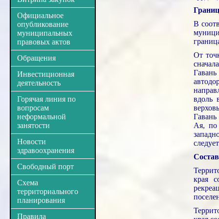
Границ
Официальное
В соот
опубликование
муници
муниципальных
граница
правовых актов
От точ
Обращения
сначал
Гавань
Инвестиционная
автодо
деятельность
направл
Горячая линия по
вдоль 
вопросам
верхов
неформальной
Гавань
занятости
Ая, по
западн
Новости
следует
здравоохранения
Состав
Свободный порт
Террит
края с
Схема
рекреа
территориального
поселе
планирования
Террит
Правила