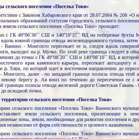
ы сельского поселения «Поселка Токи»
ветствии с Законом Хабаровского края от 28.07.2004 № 208 «О 
пальных образований статусом городского, сельского поселени
 земель сельского поселения «Поселка Токи» проходит:
ки с ГК 49°06`30`` СШ и 140°19`37`` ВД на побережье бухты М
а вдоль южной границы отвода железнодорожного тупика, затем 
 - Ванино - Монгохто пересекает ее и, следуя вдоль северн
роги, выходит на р. Мучке. По этой реке граница следует в об
ениях до точки с ГК 49°08`20`` СШ и 140°08`10`` ВД, в которой
восточного края каменного карьера, пересекает автодорогу 
ье р. Токи, по которой идет в восточном направлении до перес
 - Монгохто, далее - по западной границе полосы отвода этой а
 левому берегу р. Ая вниз по течению до пересечения ее с 
ой границы полосы отвода железной дороги Советская Гавань -
 до исходной точки.
 территории сельского поселения «Поселка Токи»
орию сельского поселения «Поселка Токи» Ванинского муници
оставляют земли сельского поселения, прилегающие к нем
ционные зоны, земли, необходимые для развития поселения и дру
ния независимо от форм собственности и целевого назначения.
орию сельского поселения «Поселка Токи» Ванинского муници