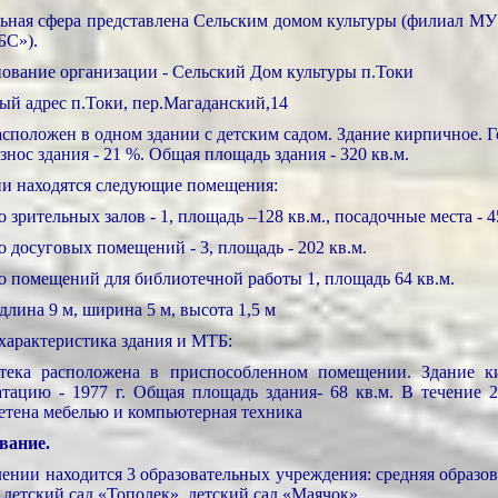
ьная сфера представлена Сельским домом культуры (филиал МУ
С»).
ование организации - Сельский Дом культуры п.Токи
ый адрес п.Токи, пер.Магаданский,14
асположен в одном здании с детским садом. Здание кирпичное. Г
знос здания - 21 %. Общая площадь здания - 320 кв.м.
ии находятся следующие помещения:
о зрительных залов - 1, площадь –128 кв.м., посадочные места - 4
о досуговых помещений - 3, площадь - 202 кв.м.
ло помещений для библиотечной работы 1, площадь 64 кв.м.
длина 9 м, ширина 5 м, высота 1,5 м
характеристика здания и МТБ:
тека расположена в приспособленном помещении. Здание ки
атацию - 1977 г. Общая площадь здания- 68 кв.м. В течение 
етена мебелью и компьютерная техника
вание.
лении находится 3 образовательных учреждения: средняя образов
 детский сад «Тополек», детский сад «Маячок».