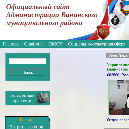
Вкл
Версия для слабовидящих:
Изображе
Главная
О районе
ОМСУ
Социально-культурная сфера
Ваш Пенс
Управление
Ванинском 
682860, Рос
Главная
Отдел персо
Витрина закупок