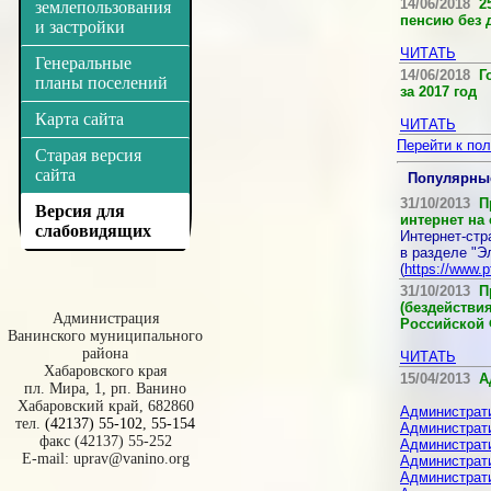
14/06/2018
25
землепользования
пенсию без 
и застройки
ЧИТАТЬ
Генеральные
14/06/2018
Г
планы поселений
за 2017 год
Карта сайта
ЧИТАТЬ
Перейти к по
Старая версия
сайта
Популярны
31/10/2013
Пр
Версия для
интернет на с
слабовидящих
Интернет-стр
в разделе "Э
(
https://www.p
31/10/2013
Пр
(бездействи
Администрация
Российской Ф
Ванинского муниципального
района
ЧИТАТЬ
Хабаровского края
15/04/2013
А
пл. Мира, 1, рп. Ванино
Хабаровский край, 682860
Администрат
тел.
(42137) 55-102
,
55-154
Администрат
факс (42137) 55-252
Администрат
E-mail:
uprav@vanino.org
Администрат
Администрат